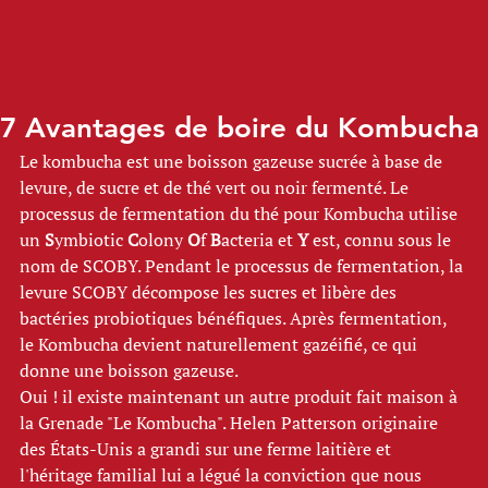
7 Avantages de boire du Kombucha
Le kombucha est une boisson gazeuse sucrée à base de 
levure, de sucre et de thé vert ou noir fermenté. Le 
processus de fermentation du thé pour Kombucha utilise 
un 
S
ymbiotic 
C
olony 
O
f 
B
acteria et 
Y 
est, connu sous le 
nom de SCOBY. Pendant le processus de fermentation, la 
levure SCOBY décompose les sucres et libère des 
bactéries probiotiques bénéfiques. Après fermentation, 
le Kombucha devient naturellement gazéifié, ce qui 
donne une boisson gazeuse. 
Oui ! il existe maintenant un autre produit fait maison à 
la Grenade "Le Kombucha". Helen Patterson originaire 
des États-Unis a grandi sur une ferme laitière et 
l'héritage familial lui a légué la conviction que nous 