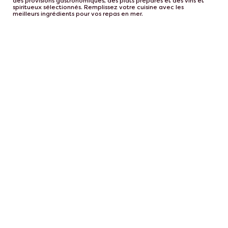
des provisions gastronomiques, des plats préparés et des vins et
spiritueux sélectionnés. Remplissez votre cuisine avec les
meilleurs ingrédients pour vos repas en mer.
Achats