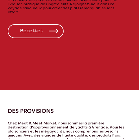
Découvrez des recettes et du contenu achetables pour une
livraison pratique des ingrédients. Rejoignez-nous dans ce
voyage savoureux pour créer des plats remarquables sans
effort.
Recettes
DES PROVISIONS
Chez Meat & Meet Market, nous sommes la première
destination d'approvisionnement de yachts à Grenade. Pour les
plaisanciers et les mégayachts, nous comprenons les besoins
uniques. Avec des viandes de haute qualité, des produits frais,