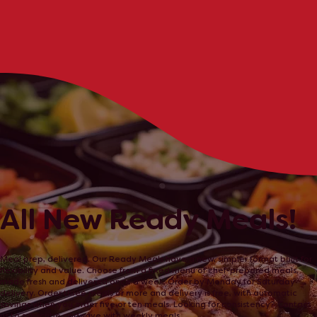
All New Ready Meals!
Meal prep, delivered. Our Ready Meals have a new, simpler format built for
flexibility and value. Choose from a fixed menu of chef-prepared meals,
made fresh and delivered once a week. Order by Monday for Saturday
delivery. Order three meals or more and delivery is free, with automatic
savings when you order five or ten meals. Looking for consistency? Contact
us to subscribe and save with weekly meals.