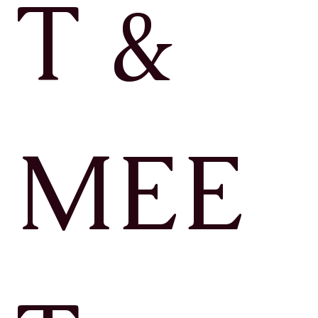
T &
MEE